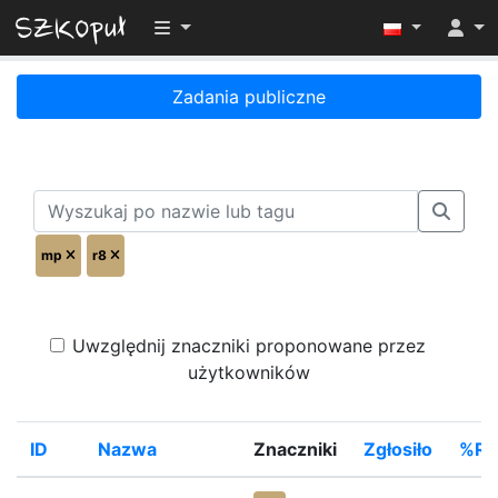
Przełącz widoczność menu
Zadania publiczne
mp
r8
Uwzględnij znaczniki proponowane przez
użytkowników
ID
Nazwa
Znaczniki
Zgłosiło
%Ro