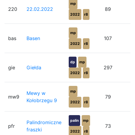
mp
220
22.02.2022
89
2022
r8
mp
bas
Basen
107
2022
r8
dp
mp
gie
Giełda
297
2022
r8
mp
Mewy w
mw9
79
Kołobrzegu 9
2022
r8
palin
mp
Palindromiczne
pfr
73
fraszki
2022
r8