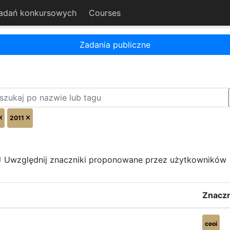
adań konkursowych
Courses
Zadania publiczne
2011
Uwzględnij znaczniki proponowane przez użytkowników
Znaczn
ceoi