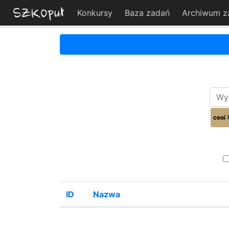
Konkursy
Baza zadań
Archiwum z
ceoi
ID
Nazwa