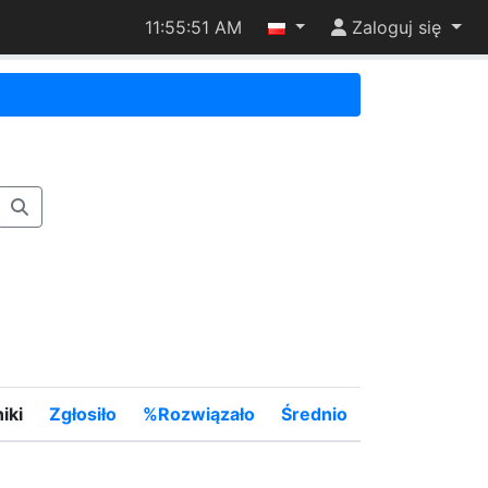
11:55:51 AM
Zaloguj się
iki
Zgłosiło
%Rozwiązało
Średnio