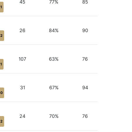
45
77%
85
d1
26
84%
90
d2
107
63%
76
d1
31
67%
94
d0
24
70%
76
d2