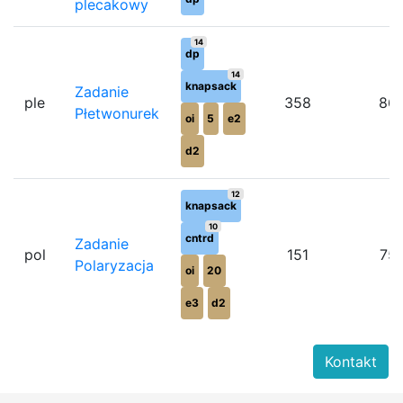
plecakowy
14
dp
14
knapsack
Zadanie
ple
358
86
Płetwonurek
oi
5
e2
d2
12
knapsack
10
cntrd
Zadanie
pol
151
75
Polaryzacja
oi
20
e3
d2
Kontakt