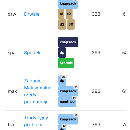
knapsack
drw
Drwale
323
61
oi
e2
d2
30
knapsack
spa
Spadek
299
58
dp
Średnie
25
Zadanie
dp
Maksymalne
15
mak
296
65
knapsack
rzędy
14
permutacji
numtheo
16
Tradycyjny
knapsack
tra
problem
793
74
10
dp