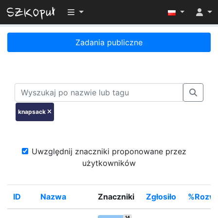
Przełącz widoczność menu
Zadania publiczne
knapsack
Uwzględnij znaczniki proponowane przez
użytkowników
ID
Nazwa
Znaczniki
Zgłosiło
%Rozwi
14