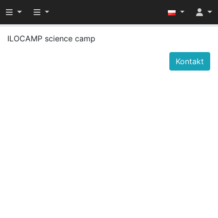
Przełącz widoczność menu
Przełącz widoczność menu
ILOCAMP science camp
Kontakt