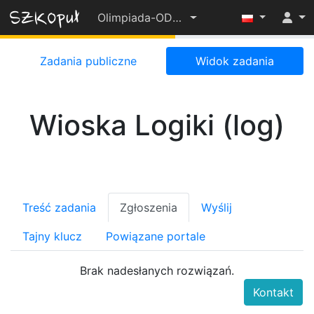
Olimpiada-OD-PODSTAW-2022-23
55%
Zadania publiczne
Widok zadania
Wioska Logiki (log)
Treść zadania
Zgłoszenia
Wyślij
Tajny klucz
Powiązane portale
Brak nadesłanych rozwiązań.
Kontakt