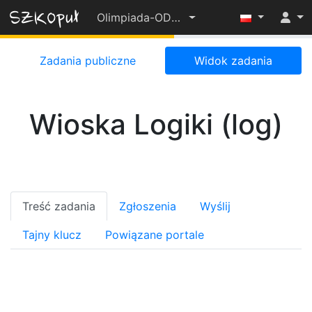
Olimpiada-OD-PODSTAW-2022-23
55%
Zadania publiczne
Widok zadania
Wioska Logiki (log)
Treść zadania
Zgłoszenia
Wyślij
Tajny klucz
Powiązane portale