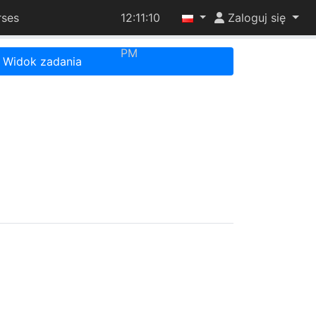
rses
12:11:10
Zaloguj się
PM
Widok zadania