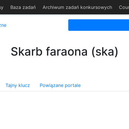
sy
Baza zadań
Archiwum zadań konkursowych
Cou
zne
Skarb faraona (ska)
Tajny klucz
Powiązane portale