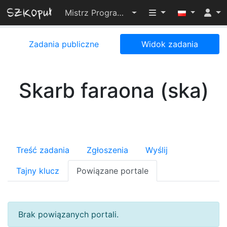
Przełącz widoczno
Mistrz Programowania 2024
Zadania publiczne
Widok zadania
Skarb faraona (ska)
Treść zadania
Zgłoszenia
Wyślij
Tajny klucz
Powiązane portale
Brak powiązanych portali.