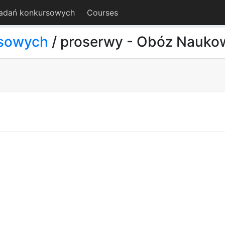
adań konkursowych
Courses
rsowych
/ proserwy - Obóz Nauk