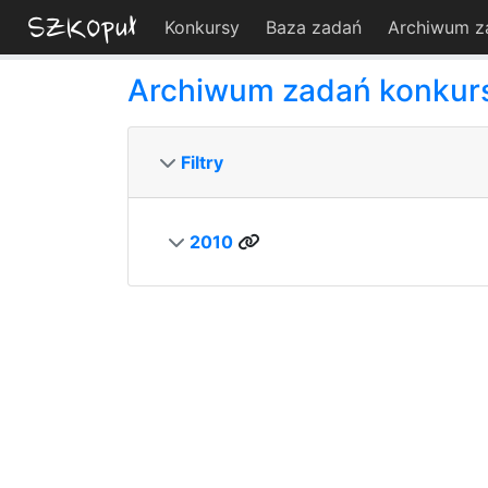
Konkursy
Baza zadań
Archiwum z
Archiwum zadań konku
Filtry
2010