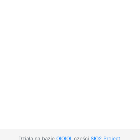
Działa na bazie
OIOIOI
, części
SIO2 Project
.