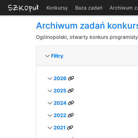
Konkursy
Baza zadań
Archiwum z
Archiwum zadań konku
Ogólnopolski, otwarty konkurs programist
Filtry
2026
2025
2024
2022
2021