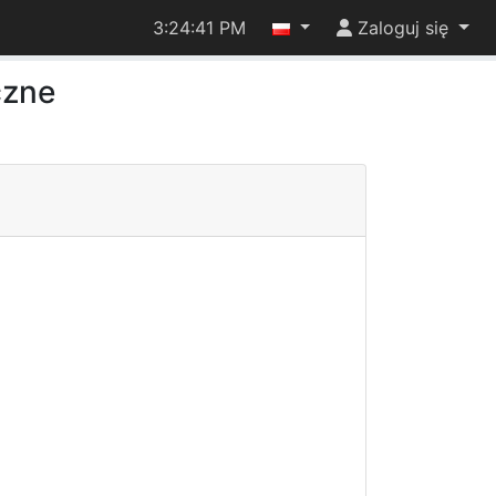
3:24:41 PM
Zaloguj się
czne