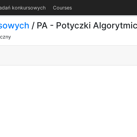
adań konkursowych
Courses
rsowych
/ PA - Potyczki Algorytmi
yczny