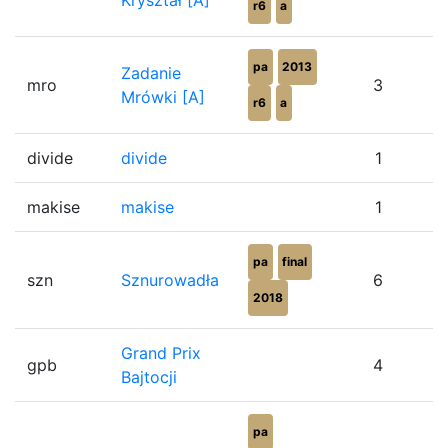
Kryształ [A]
r6
a
pa
2013
Zadanie
mro
3
Mrówki [A]
r6
a
divide
divide
1
makise
makise
1
pa
final
szn
Sznurowadła
6
2018
Grand Prix
gpb
4
Bajtocji
pa