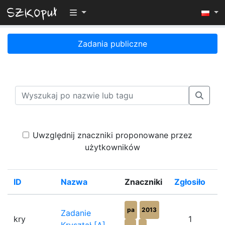
Przełącz widoczność menu
Zadania publiczne
Uwzględnij znaczniki proponowane przez
użytkowników
ID
Nazwa
Znaczniki
Zgłosiło
%
pa
2013
Zadanie
kry
1