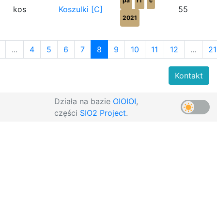
pa
r1
c
kos
Koszulki [C]
55
2021
...
4
5
6
7
8
9
10
11
12
...
21
Kontakt
Działa na bazie
OIOIOI
,
części
SIO2 Project
.