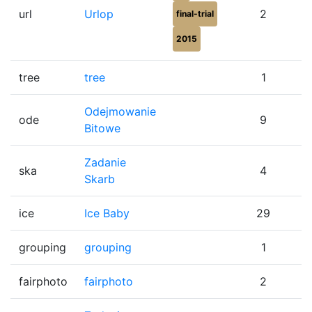
url
Urlop
2
final-trial
2015
tree
tree
1
Odejmowanie
ode
9
Bitowe
Zadanie
ska
4
Skarb
ice
Ice Baby
29
grouping
grouping
1
fairphoto
fairphoto
2