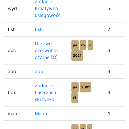
Zadanie
wyd
Kreatywna
5
księgowość
fish
fish
2
Drzewo
pa
r5
c
dcc
czerwono-
6
2021
czarne [C]
apb
apb
6
Zadanie
pa
2001
box
Lustrzana
6
r5
skrzynka
map
Mapa
1