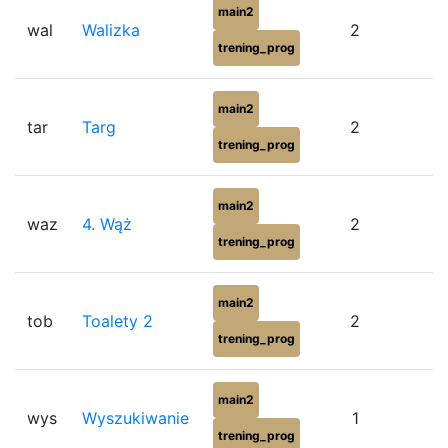
main2
wal
Walizka
2
trening_prog
main2
tar
Targ
2
trening_prog
main2
waz
4. Wąż
2
trening_prog
main2
tob
Toalety 2
2
trening_prog
main2
wys
Wyszukiwanie
1
trening_prog