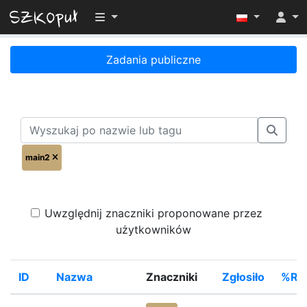
Przełącz widoczność menu
Zadania publiczne
main2
Uwzględnij znaczniki proponowane przez
użytkowników
ID
Nazwa
Znaczniki
Zgłosiło
%Roz