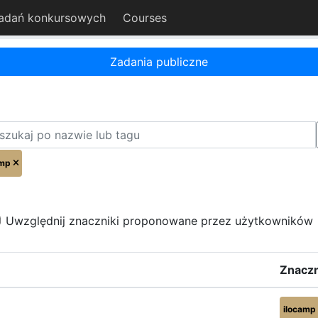
adań konkursowych
Courses
Zadania publiczne
amp
Uwzględnij znaczniki proponowane przez użytkowników
Znaczn
ilocamp