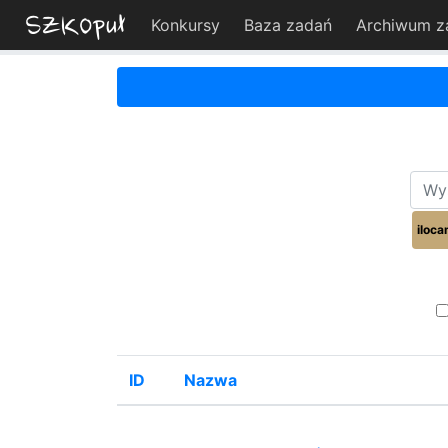
Konkursy
Baza zadań
Archiwum z
iloc
ID
Nazwa