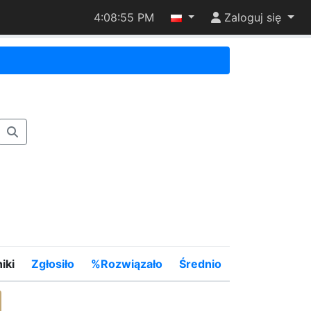
4:08:55 PM
Zaloguj się
iki
Zgłosiło
%Rozwiązało
Średnio