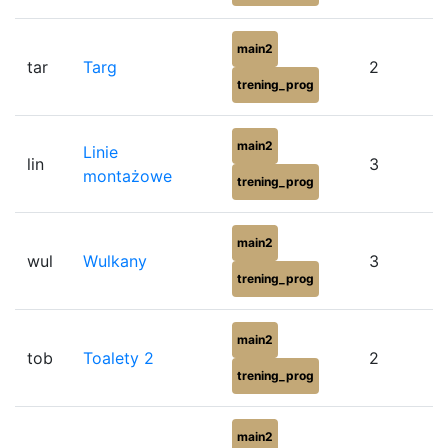
main2
tar
Targ
2
trening_prog
main2
Linie
lin
3
montażowe
trening_prog
main2
wul
Wulkany
3
trening_prog
main2
tob
Toalety 2
2
trening_prog
main2