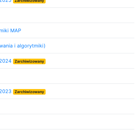
 2025
Zarchiwizowany
tmiki MAP
ania i algorytmiki)
 2024
Zarchiwizowany
 2023
Zarchiwizowany