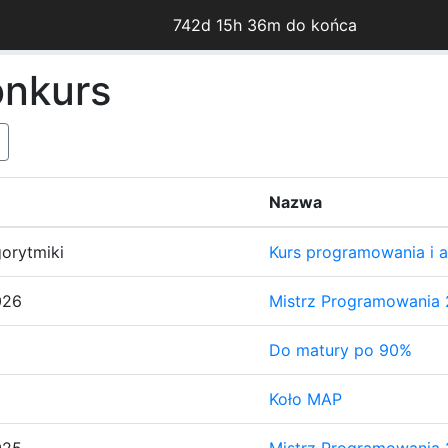
742d 15h 36m do końca
onkurs
Nazwa
orytmiki
Kurs programowania i al
026
Mistrz Programowania
Do matury po 90%
Koło MAP