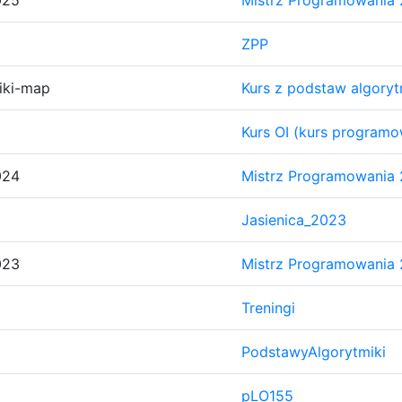
025
Mistrz Programowania
ZPP
iki-map
Kurs z podstaw algory
Kurs OI (kurs programow
024
Mistrz Programowania
Jasienica_2023
023
Mistrz Programowania
Treningi
PodstawyAlgorytmiki
pLO155