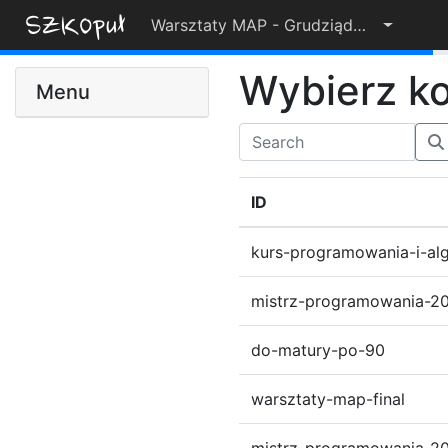
Warsztaty MAP - Grudziądz 2025
32%
Wybierz k
Menu
ID
kurs-programowania-i-alg
mistrz-programowania-2
do-matury-po-90
warsztaty-map-final