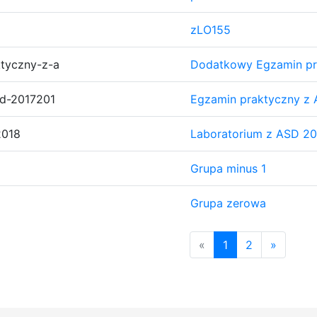
zLO155
tyczny-z-a
Dodatkowy Egzamin pr
sd-2017201
Egzamin praktyczny z
2018
Laboratorium z ASD 20
Grupa minus 1
Grupa zerowa
«
1
2
»