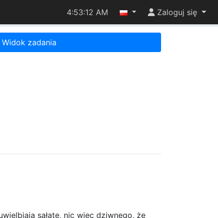
4:53:12 AM
Zaloguj się
Widok zadania
uwielbiają sałatę, nic więc dziwnego, że