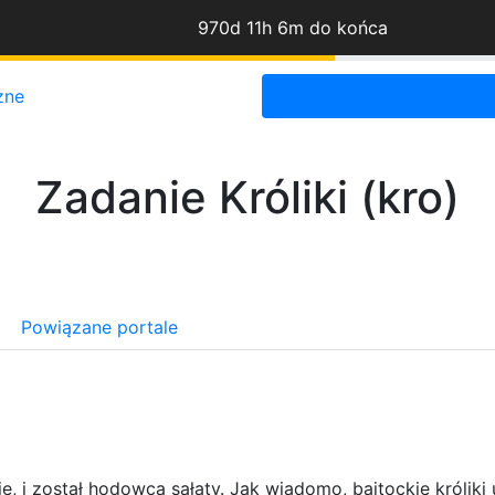
970d 11h 6m do końca
zne
Zadanie Króliki (kro)
Powiązane portale
, i został hodowcą sałaty. Jak wiadomo, bajtockie króliki 