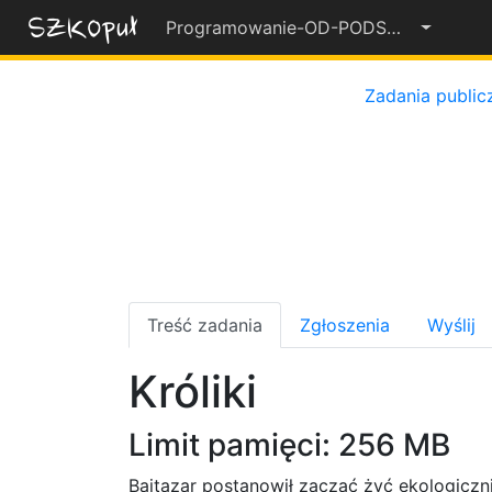
Programowanie-OD-PODSTAW-2022-23
55%
Zadania public
Treść zadania
Zgłoszenia
Wyślij
Króliki
Limit pamięci: 256 MB
Bajtazar postanowił zacząć żyć ekologicznie