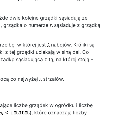
ażde dwie kolejne grządki sąsiadują ze
o, grządka o numerze
sąsiaduje z grządką
rzelbę, w której jest
nabojów. Króliki są
iki z tej grządki uciekają w siną dal. Co
ządkę sąsiadującą z tą, na której stoją -
mocą co najwyżej
strzałów.
ające liczbę grządek w ogródku i liczbę
), które oznaczają liczby