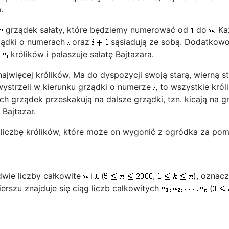
.
grządek sałaty, które będziemy numerować od
do
. K
ądki o numerach
oraz
sąsiadują ze sobą. Dodatkow
i
królików i pałaszuje sałatę Bajtazara.
ajwięcej królików. Ma do dyspozycji swoją starą, wierną st
 wystrzeli w kierunku grządki o numerze
, to wszystkie król
ch grządek przeskakują na dalsze grządki, tzn. kicają na gr
 Bajtazar.
liczbę królików, które może on wygonić z ogródka za po
dwie liczby całkowite
i
(
,
), oznacz
erszu znajduje się ciąg liczb całkowitych
(