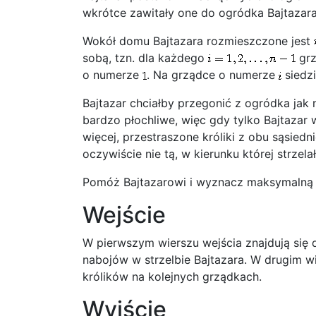
wkrótce zawitały one do ogródka Bajtazara
Wokół domu Bajtazara rozmieszczone jest
sobą, tzn. dla każdego
grz
o numerze
. Na grządce o numerze
siedz
Bajtazar chciałby przegonić z ogródka jak n
bardzo płochliwe, więc gdy tylko Bajtazar
więcej, przestraszone króliki z obu sąsiedni
oczywiście nie tą, w kierunku której strzelał
Pomóż Bajtazarowi i wyznacz maksymalną 
Wejście
W pierwszym wierszu wejścia znajdują się 
nabojów w strzelbie Bajtazara. W drugim wi
królików na kolejnych grządkach.
Wyjście