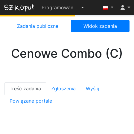
Programowanie-OD-PODSTAW-2022-23
55%
Zadania publiczne
Widok zadania
Cenowe Combo (C)
Treść zadania
Zgłoszenia
Wyślij
Powiązane portale