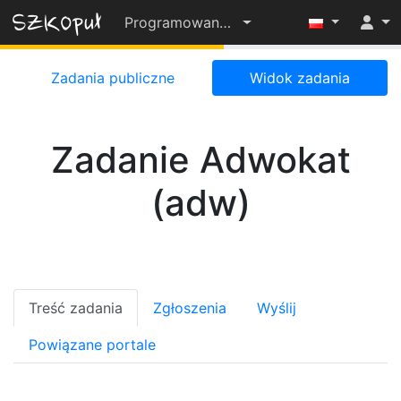
Programowanie-OD-PODSTAW-2022-23
55%
Zadania publiczne
Widok zadania
Zadanie Adwokat
(adw)
Treść zadania
Zgłoszenia
Wyślij
Powiązane portale