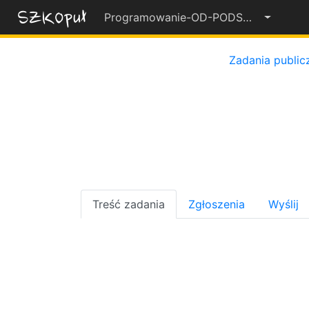
Programowanie-OD-PODSTAW-2022-23
55%
Zadania public
Treść zadania
Zgłoszenia
Wyślij