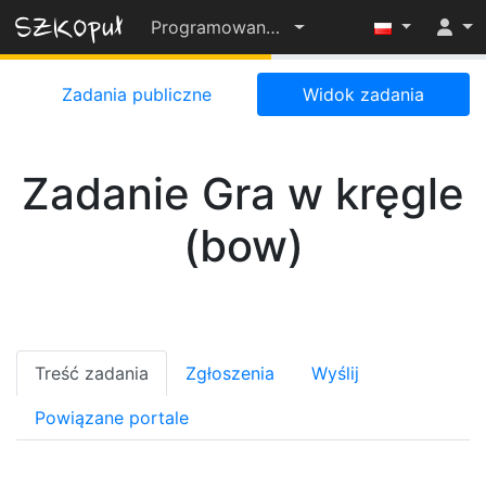
Programowanie-OD-PODSTAW-2022-23
55%
Zadania publiczne
Widok zadania
Zadanie Gra w kręgle
(bow)
Treść zadania
Zgłoszenia
Wyślij
Powiązane portale