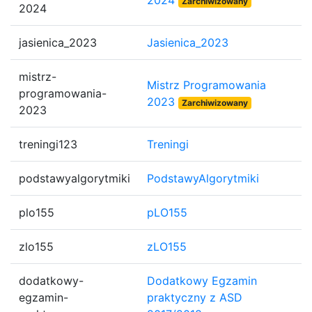
2024
Zarchiwizowany
2024
jasienica_2023
Jasienica_2023
mistrz-
Mistrz Programowania
programowania-
2023
Zarchiwizowany
2023
treningi123
Treningi
podstawyalgorytmiki
PodstawyAlgorytmiki
plo155
pLO155
zlo155
zLO155
dodatkowy-
Dodatkowy Egzamin
egzamin-
praktyczny z ASD