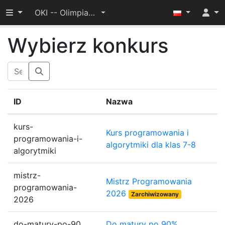
Przełącz widoczność menu
OKI -- Olimpiada dla Zaawansowanych 2022/2023
Wybierz konkurs
ID
Nazwa
kurs-
Kurs programowania i
programowania-i-
algorytmiki dla klas 7-8
algorytmiki
mistrz-
Mistrz Programowania
programowania-
2026
Zarchiwizowany
2026
do-matury-po-90
Do matury po 90%