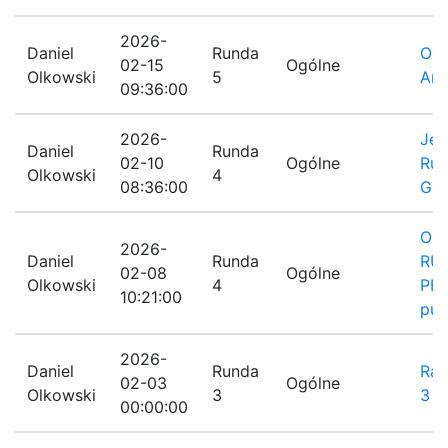
2026-
Daniel
Runda
Ost
02-15
Ogólne
Olkowski
5
Ank
09:36:00
2026-
Jes
Daniel
Runda
02-10
Ogólne
Run
Olkowski
4
08:36:00
GR
Ost
2026-
Daniel
Runda
RU
02-08
Ogólne
Olkowski
4
PE
10:21:00
pun
2026-
Daniel
Runda
Ran
02-03
Ogólne
Olkowski
3
3
00:00:00