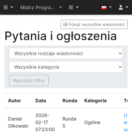
Przełącz widoczność menu
Przełącz widoczność menu
Mistrz Programowania 2026
Pokaż wszystkie wiadomości
Pytania i ogłoszenia
Typ wiadomości
Kategoria
Wyczyść filtry
Autor
Data
Runda
Kategoria
Te
2026-
Ukł
Daniel
Runda
02-17
Ogólne
wsz
Olkowski
5
07:23:00
ucz