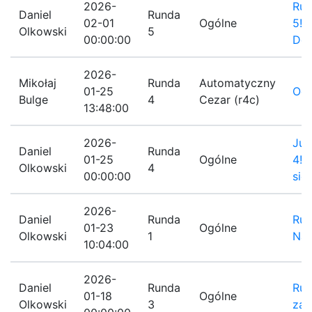
2026-
Rus
Daniel
Runda
02-01
Ogólne
5!!
Olkowski
5
00:00:00
Dec
2026-
Mikołaj
Runda
Automatyczny
01-25
Odp
Bulge
4
Cezar (r4c)
13:48:00
2026-
Już
Daniel
Runda
01-25
Ogólne
4! 
Olkowski
4
00:00:00
się!
2026-
Daniel
Runda
Run
01-23
Ogólne
Olkowski
1
Na
10:04:00
2026-
Daniel
Runda
Run
01-18
Ogólne
Olkowski
3
zap