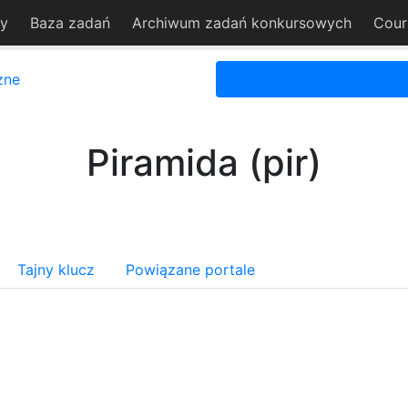
sy
Baza zadań
Archiwum zadań konkursowych
Cour
zne
Piramida (pir)
Tajny klucz
Powiązane portale