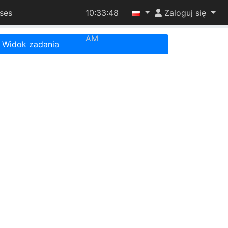
ses
10:33:48
Zaloguj się
AM
Widok zadania