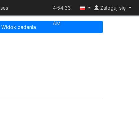
ses
4:54:33
Zaloguj się
AM
Widok zadania