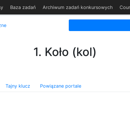
sy
Baza zadań
Archiwum zadań konkursowych
Cour
zne
1. Koło (kol)
Tajny klucz
Powiązane portale