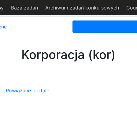
sy
Baza zadań
Archiwum zadań konkursowych
Cou
zne
Korporacja (kor)
Powiązane portale