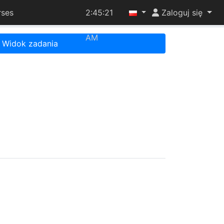
rses
2:45:21
Zaloguj się
AM
Widok zadania