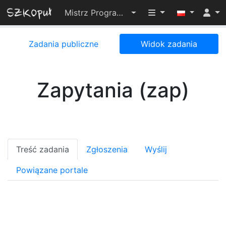
Przełącz widoczno
Mistrz Programowania 2024
Zadania publiczne
Widok zadania
Zapytania (zap)
Treść zadania
Zgłoszenia
Wyślij
Powiązane portale