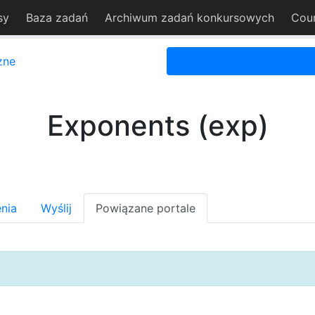
sy
Baza zadań
Archiwum zadań konkursowych
Cou
zne
Exponents (exp)
nia
Wyślij
Powiązane portale