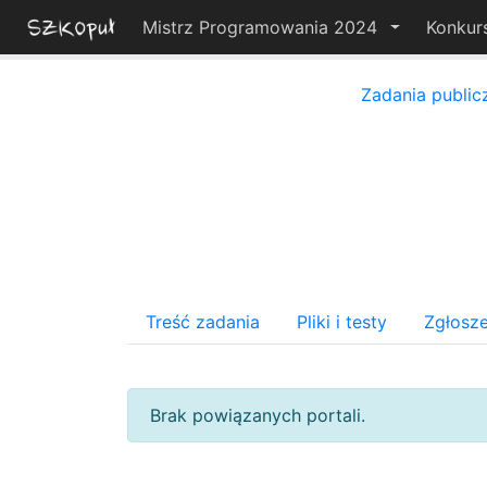
Mistrz Programowania 2024
Konkur
Zadania public
Treść zadania
Pliki i testy
Zgłosze
Brak powiązanych portali.