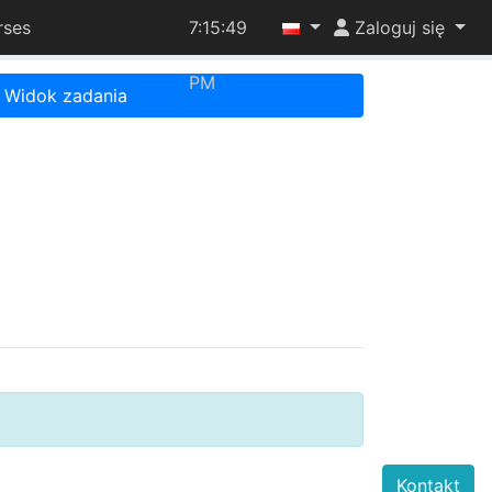
rses
7:15:49
Zaloguj się
PM
Widok zadania
Kontakt