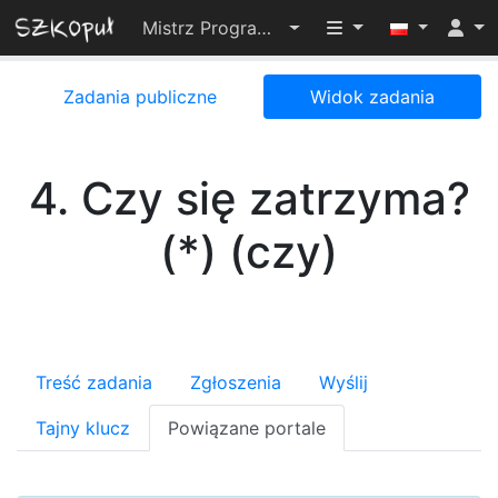
Przełącz widoczno
Mistrz Programowania 2024
Zadania publiczne
Widok zadania
4. Czy się zatrzyma?
(*) (czy)
Treść zadania
Zgłoszenia
Wyślij
Tajny klucz
Powiązane portale