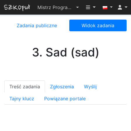
Przełącz widoczno
Mistrz Programowania 2024
Zadania publiczne
Widok zadania
3. Sad (sad)
Treść zadania
Zgłoszenia
Wyślij
Tajny klucz
Powiązane portale