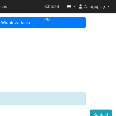
rses
3:05:24
Zaloguj się
PM
Widok zadania
Kontakt