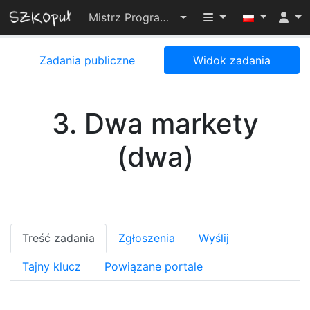
Przełącz widoczno
Mistrz Programowania 2024
Zadania publiczne
Widok zadania
3. Dwa markety
(dwa)
Treść zadania
Zgłoszenia
Wyślij
Tajny klucz
Powiązane portale