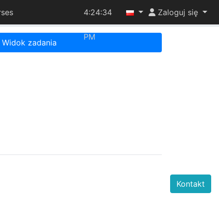
rses
4:24:34
Zaloguj się
PM
Widok zadania
Kontakt