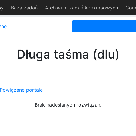
sy
Baza zadań
Archiwum zadań konkursowych
Cou
zne
Długa taśma (dlu)
Powiązane portale
Brak nadesłanych rozwiązań.