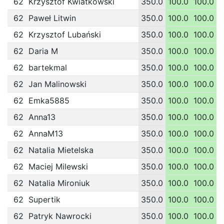
62
Krzysztof Kwiatkowski
350.0
100.0
100.0
5
62
Paweł Litwin
350.0
100.0
100.0
5
62
Krzysztof Lubański
350.0
100.0
100.0
5
62
Daria M
350.0
100.0
100.0
5
62
bartekmal
350.0
100.0
100.0
5
62
Jan Malinowski
350.0
100.0
100.0
5
62
Emka5885
350.0
100.0
100.0
5
62
Anna13
350.0
100.0
100.0
5
62
AnnaM13
350.0
100.0
100.0
5
62
Natalia Mietelska
350.0
100.0
100.0
5
62
Maciej Milewski
350.0
100.0
100.0
5
62
Natalia Mironiuk
350.0
100.0
100.0
5
62
Supertik
350.0
100.0
100.0
5
62
Patryk Nawrocki
350.0
100.0
100.0
5