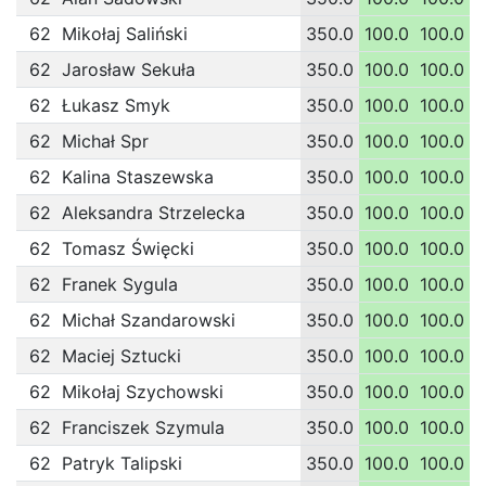
62
Mikołaj Saliński
350.0
100.0
100.0
5
62
Jarosław Sekuła
350.0
100.0
100.0
5
62
Łukasz Smyk
350.0
100.0
100.0
5
62
Michał Spr
350.0
100.0
100.0
5
62
Kalina Staszewska
350.0
100.0
100.0
5
62
Aleksandra Strzelecka
350.0
100.0
100.0
5
62
Tomasz Święcki
350.0
100.0
100.0
5
62
Franek Sygula
350.0
100.0
100.0
5
62
Michał Szandarowski
350.0
100.0
100.0
5
62
Maciej Sztucki
350.0
100.0
100.0
5
62
Mikołaj Szychowski
350.0
100.0
100.0
5
62
Franciszek Szymula
350.0
100.0
100.0
5
62
Patryk Talipski
350.0
100.0
100.0
5