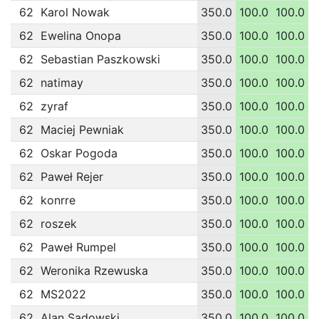
62
Karol Nowak
350.0
100.0
100.0
5
62
Ewelina Onopa
350.0
100.0
100.0
5
62
Sebastian Paszkowski
350.0
100.0
100.0
5
62
natimay
350.0
100.0
100.0
5
62
zyraf
350.0
100.0
100.0
5
62
Maciej Pewniak
350.0
100.0
100.0
5
62
Oskar Pogoda
350.0
100.0
100.0
5
62
Paweł Rejer
350.0
100.0
100.0
5
62
konrre
350.0
100.0
100.0
5
62
roszek
350.0
100.0
100.0
5
62
Paweł Rumpel
350.0
100.0
100.0
5
62
Weronika Rzewuska
350.0
100.0
100.0
5
62
MS2022
350.0
100.0
100.0
5
62
Alan Sadowski
350.0
100.0
100.0
5