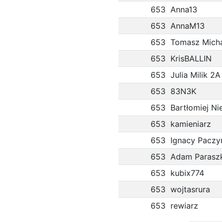
653
Anna13
653
AnnaM13
653
Tomasz Micha
653
KrisBALLIN
653
Julia Milik 2A
653
83N3K
653
Bartłomiej Ni
653
kamieniarz
653
Ignacy Paczy
653
Adam Parasz
653
kubix774
653
wojtasrura
653
rewiarz