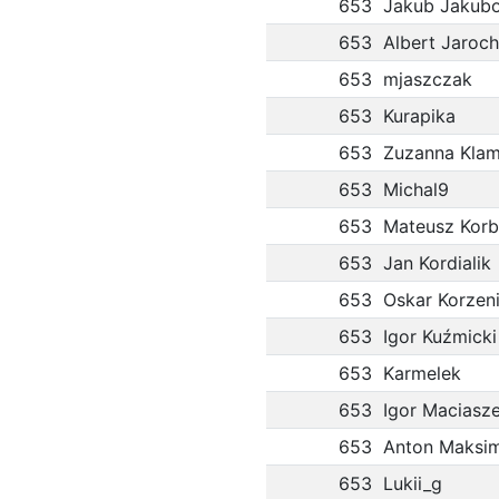
653
Jakub Jakub
653
Albert Jaroc
653
mjaszczak
653
Kurapika
653
Zuzanna Kla
653
Michal9
653
Mateusz Korb
653
Jan Kordialik
653
Oskar Korzen
653
Igor Kuźmicki
653
Karmelek
653
Igor Maciasz
653
Anton Maksi
653
Lukii_g