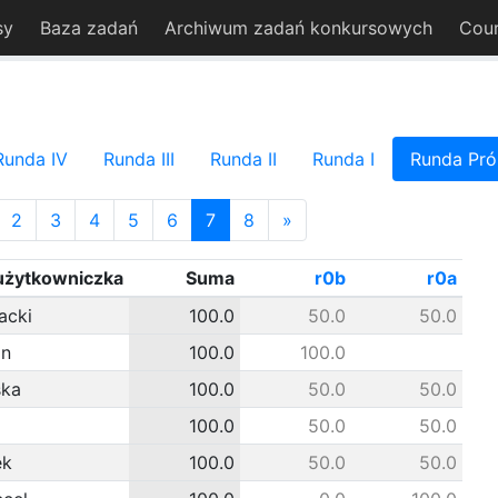
sy
Baza zadań
Archiwum zadań konkursowych
Cou
Runda IV
Runda III
Runda II
Runda I
Runda Pr
2
3
4
5
6
7
8
»
użytkowniczka
Suma
r0b
r0a
acki
100.0
50.0
50.0
in
100.0
100.0
ska
100.0
50.0
50.0
100.0
50.0
50.0
ek
100.0
50.0
50.0