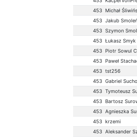
453
KacperVonPre
453
Michał Śliwińs
453
Jakub Smole
453
Szymon Smoli
453
Łukasz Smyk
453
Piotr Sowul C
453
Paweł Stacha
453
tst256
453
Gabriel Such
453
Tymoteusz S
453
Bartosz Suro
453
Agnieszka Su
453
krzemi
453
Aleksander S