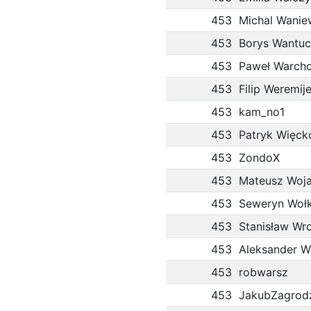
453
Michal Wanie
453
Borys Wantu
453
Paweł Warcho
453
Filip Weremij
453
kam_no1
453
Patryk Więck
453
ZondoX
453
Mateusz Woj
453
Seweryn Woł
453
Stanisław Wr
453
Aleksander W
453
robwarsz
453
JakubZagrod