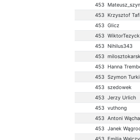
453
Mateusz_szy
453
Krzysztof Taf
453
Glicz
453
WiktorTezyck
453
Nihilus343
453
milosztokarsk
453
Hanna Tremb
453
Szymon Turki
453
szedowek
453
Jerzy Urlich
453
vuthong
453
Antoni Wącha
453
Janek Wągro
453
Emilia Walcz