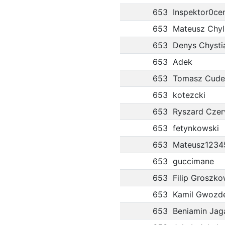
653
Inspektor0ce
653
Mateusz Chyl
653
Denys Chysti
653
Adek
653
Tomasz Cude
653
kotezcki
653
Ryszard Czer
653
fetynkowski
653
Mateusz1234
653
guccimane
653
Filip Groszko
653
Kamil Gwozd
653
Beniamin Jag