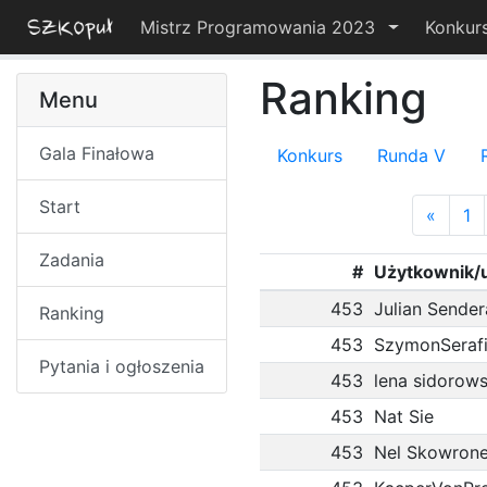
Mistrz Programowania 2023
Konkur
Ranking
Menu
Gala Finałowa
Konkurs
Runda V
Start
«
1
Zadania
#
Użytkownik/
453
Julian Sender
Ranking
453
SzymonSeraf
Pytania i ogłoszenia
453
lena sidorow
453
Nat Sie
453
Nel Skowron