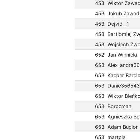
453
Wiktor Zawad
453
Jakub Zawad
453
Dejvid__1
453
Bartłomiej Z
453
Wojciech Zwol
652
Jan Winnicki
653
Alex_andra30
653
Kacper Barcic
653
Danie356543
653
Wiktor Bieńk
653
Borczman
653
Agnieszka Bo
653
Adam Bucior
653
martcia