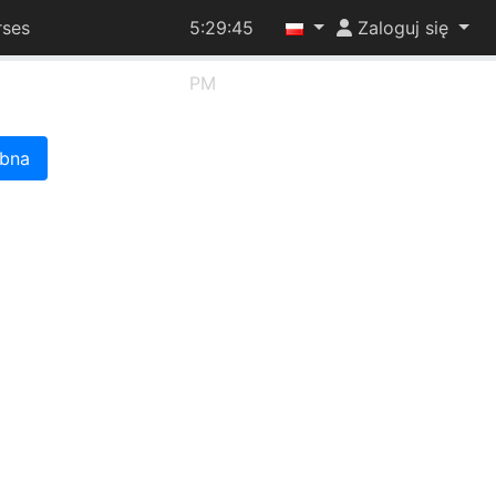
rses
5:29:46
Zaloguj się
PM
óbna