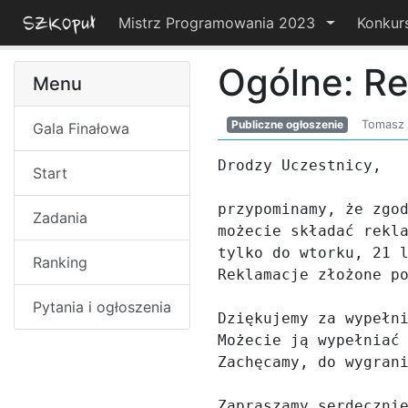
Mistrz Programowania 2023
Konkur
Ogólne: Re
Menu
Publiczne ogłoszenie
Tomasz 
Gala Finałowa
Drodzy Uczestnicy,

Start
przypominamy, że zgo
Zadania
możecie składać rekl
tylko do wtorku, 21 l
Ranking
Reklamacje złożone po
Pytania i ogłoszenia
Dziękujemy za wypełni
Możecie ją wypełniać 
Zachęcamy, do wygrani
Zapraszamy serdecznie