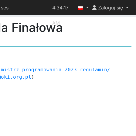
rses
4:34:17
Zaloguj się
AM
la Finałowa
/mistrz-programowania-2023-regulamin/
@oki.org.pl
)
