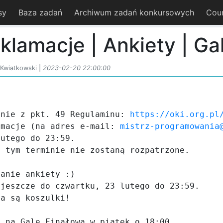
sy
Baza zadań
Archiwum zadań konkursowych
Cou
klamacje | Ankiety | Ga
Kwiatkowski |
2023-02-20 22:00:00
dnie z pkt. 49 Regulaminu: 
https://oki.org.pl
amacje (na adres e-mail: 
mistrz-programowania
utego do 23:59.

 tym terminie nie zostaną rozpatrzone.

anie ankiety :)

jeszcze do czwartku, 23 lutego do 23:59.

a są koszulki!

 na Galę Finałową w piątek o 18:00.
