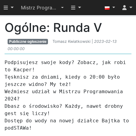
Przełącz widoczność menu
Przełącz widoczność menu
Mistrz Programowania 2023
Ogólne: Runda V
Publiczne ogłoszenie
Tomasz Kwiatkowski |
2023-02-13
00:00:00
Podpisujesz swoje kody? Zobacz, jak robi 
to Kacper!

Tęsknisz za dniami, kiedy o 20:00 było 
jeszcze widno? My też!

Weźmiesz udział w Mistrzu Programowania 
2024?

Dbasz o środowisko? Każdy, nawet drobny 
gest się liczy!

Dostęp do wody na nowej działce Bajtka to 
podSTAWa!
