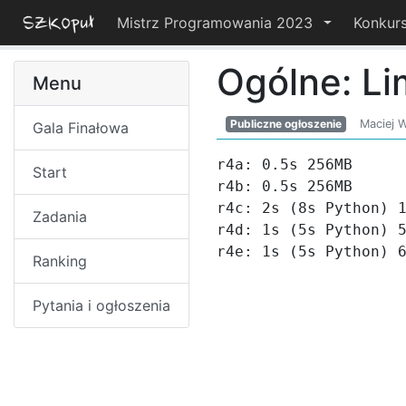
Mistrz Programowania 2023
Konkur
Ogólne: Li
Menu
Publiczne ogłoszenie
Maciej W
Gala Finałowa
r4a: 0.5s 256MB

Start
r4b: 0.5s 256MB

r4c: 2s (8s Python) 1
Zadania
r4d: 1s (5s Python) 5
r4e: 1s (5s Python) 
Ranking
Pytania i ogłoszenia