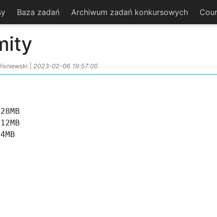
sy
Baza zadań
Archiwum zadań konkursowych
Cour
mity
isniewski |
2023-02-06 19:57:00
28MB

12MB

64MB