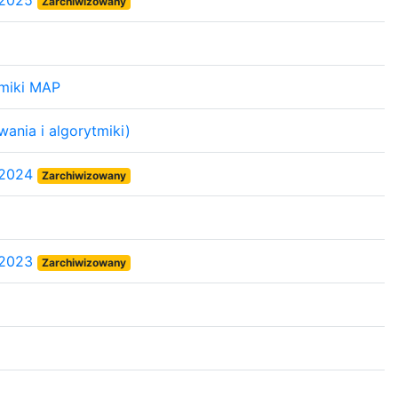
 2025
Zarchiwizowany
tmiki MAP
ania i algorytmiki)
 2024
Zarchiwizowany
 2023
Zarchiwizowany