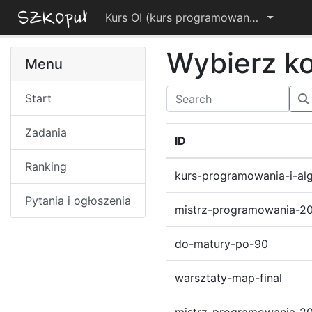
Kurs OI (kurs programowania i algorytmiki)
Wybierz k
Menu
Start
Zadania
ID
Ranking
kurs-programowania-i-alg
Pytania i ogłoszenia
mistrz-programowania-2
do-matury-po-90
warsztaty-map-final