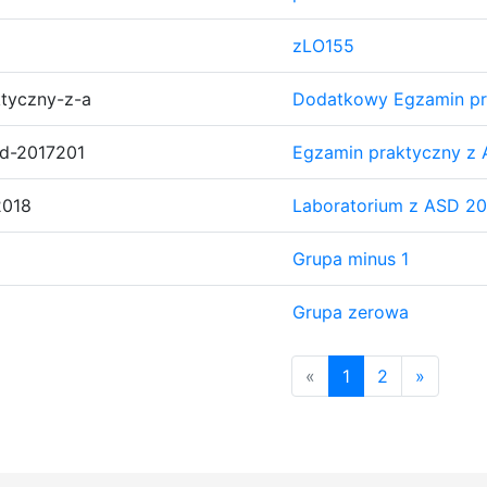
zLO155
tyczny-z-a
Dodatkowy Egzamin pr
sd-2017201
Egzamin praktyczny z
2018
Laboratorium z ASD 20
Grupa minus 1
Grupa zerowa
«
1
2
»