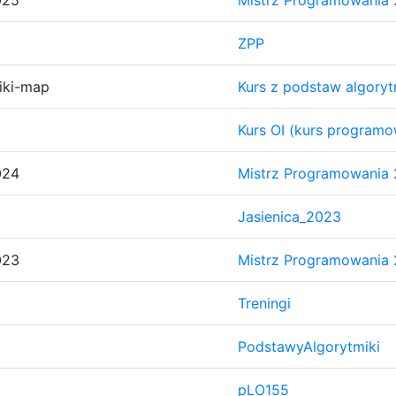
025
Mistrz Programowania
ZPP
iki-map
Kurs z podstaw algory
Kurs OI (kurs programow
024
Mistrz Programowania
Jasienica_2023
023
Mistrz Programowania
Treningi
PodstawyAlgorytmiki
pLO155