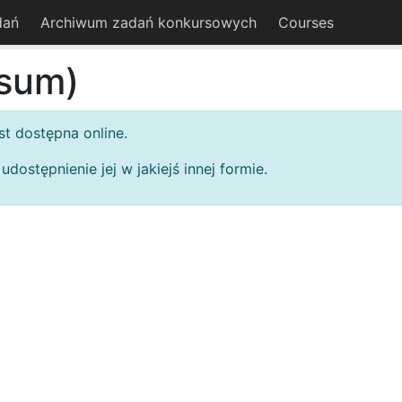
dań
Archiwum zadań konkursowych
Courses
sum)
st dostępna online.
dostępnienie jej w jakiejś innej formie.