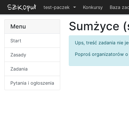
test-paczek
Konkursy
Baza za
Sumżyce (
Menu
Start
Ups, treść zadania nie je
Poproś organizatorów o u
Zasady
Zadania
Pytania i ogłoszenia