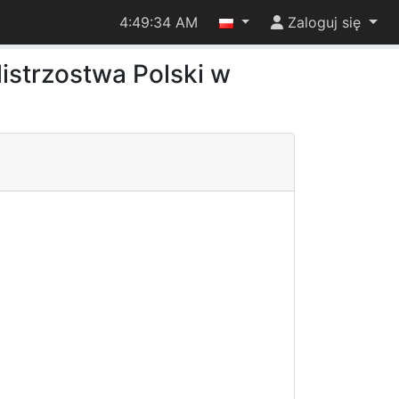
4:49:34 AM
Zaloguj się
strzostwa Polski w