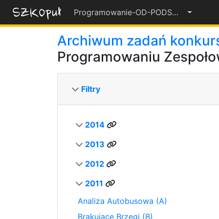
Programowanie-OD-PODSTAW-2022-23
55%
Archiwum zadań konku
Programowaniu Zespoł
Filtry
2014
2013
2012
2011
Analiza Autobusowa (A)
Brakujące Brzegi (B)