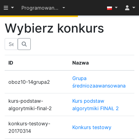
Przełącz widoczność menu
Programowanie-OD-PODSTAW-2022-23
56%
Wybierz konkurs
ID
Nazwa
Grupa
oboz10-14grupa2
średniozaawansowana
kurs-podstaw-
Kurs podstaw
algorytmiki-final-2
algorytmiki FINAŁ 2
konkurs-testowy-
Konkurs testowy
20170314