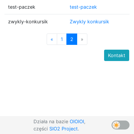
test-paczek
test-paczek
zwykly-konkursik
Zwykly konkursik
«
1
2
»
Kontakt
Działa na bazie
OIOIOI
,
części
SIO2 Project
.