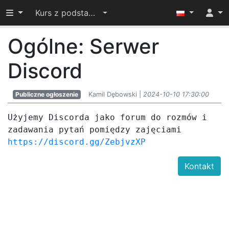
Przełącz widoczność menu
Kurs z podstaw algorytmiki MAP
Ogólne: Serwer
Discord
Publiczne ogłoszenie
Kamil Dębowski |
2024-10-10 17:30:00
Użyjemy Discorda jako forum do rozmów i 
zadawania pytań pomiędzy zajęciami 
https://discord.gg/ZebjvzXP
Kontakt