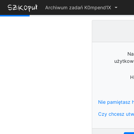
Archiwum zadań K0mpend1X
7%
Na
użytkow
H
Nie pamiętasz h
Czy chcesz utw