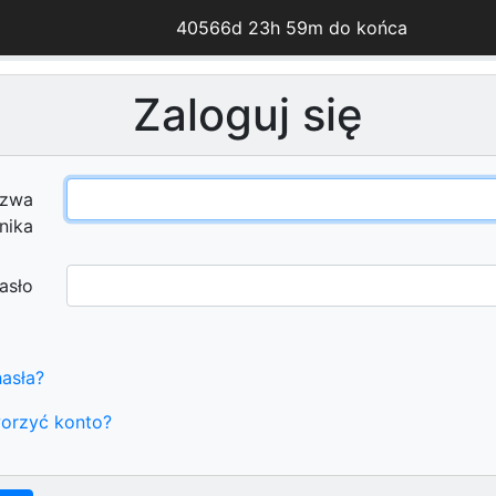
40566d 23h 59m do końca
Zaloguj się
zwa
nika
asło
asła?
orzyć konto?