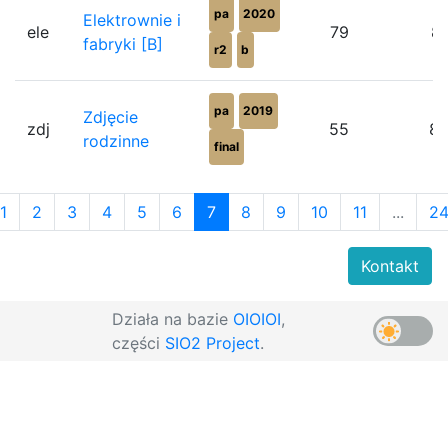
pa
2020
Elektrownie i
ele
79
8
fabryki [B]
r2
b
pa
2019
Zdjęcie
zdj
55
8
rodzinne
final
1
2
3
4
5
6
7
8
9
10
11
...
2
Kontakt
Działa na bazie
OIOIOI
,
części
SIO2 Project
.