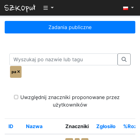
Przełącz widoczność menu
Zadania publiczne
pa
Uwzględnij znaczniki proponowane przez
użytkowników
ID
Nazwa
Znaczniki
Zgłosiło
%Rozw