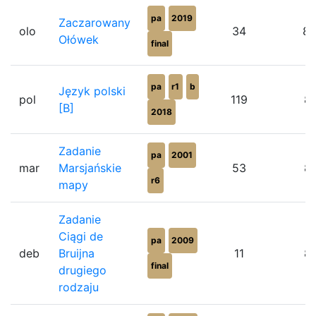
pa
2019
Zaczarowany
olo
34
8
Ołówek
final
pa
r1
b
Język polski
pol
119
8
[B]
2018
Zadanie
pa
2001
mar
Marsjańskie
53
8
r6
mapy
Zadanie
Ciągi de
pa
2009
deb
Bruijna
11
8
final
drugiego
rodzaju