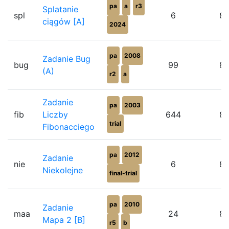
pa
a
r3
Splatanie
spl
6
8
ciągów [A]
2024
pa
2008
Zadanie Bug
bug
99
8
(A)
r2
a
Zadanie
pa
2003
fib
Liczby
644
8
trial
Fibonacciego
pa
2012
Zadanie
nie
6
8
Niekolejne
final-trial
pa
2010
Zadanie
maa
24
8
Mapa 2 [B]
r5
b