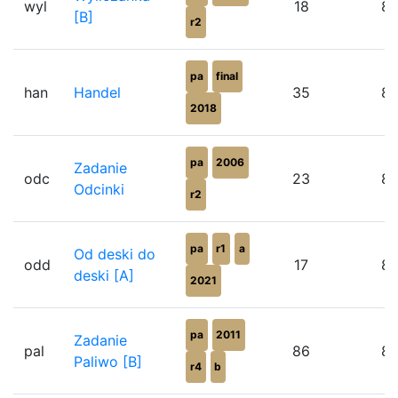
wyl
18
8
[B]
r2
pa
final
han
Handel
35
8
2018
pa
2006
Zadanie
odc
23
8
Odcinki
r2
pa
r1
a
Od deski do
odd
17
8
deski [A]
2021
pa
2011
Zadanie
pal
86
8
Paliwo [B]
r4
b