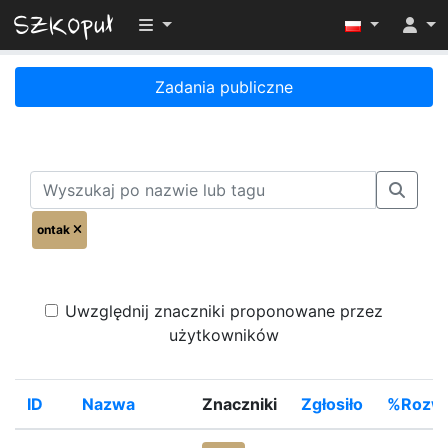
Przełącz widoczność menu
Zadania publiczne
ontak
Uwzględnij znaczniki proponowane przez
użytkowników
ID
Nazwa
Znaczniki
Zgłosiło
%Rozwi