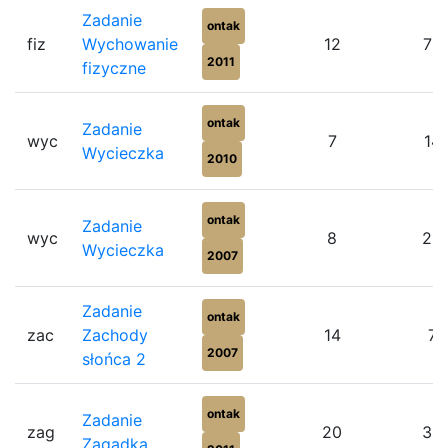
Zadanie
ontak
fiz
Wychowanie
12
75
2011
fizyczne
ontak
Zadanie
wyc
7
14
Wycieczka
2010
ontak
Zadanie
wyc
8
25
Wycieczka
2007
Zadanie
ontak
zac
Zachody
14
7
2007
słońca 2
ontak
Zadanie
zag
20
30
Zagadka