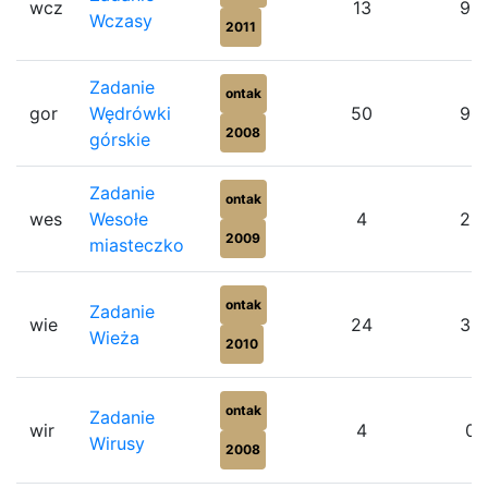
wcz
13
92
Wczasy
2011
Zadanie
ontak
gor
Wędrówki
50
90
2008
górskie
Zadanie
ontak
wes
Wesołe
4
25
2009
miasteczko
ontak
Zadanie
wie
24
33
Wieża
2010
ontak
Zadanie
wir
4
0
Wirusy
2008