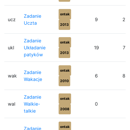
ontak
Zadanie
ucz
9
22
Uczta
2013
Zadanie
ontak
ukl
Układanie
19
73
2013
patyków
ontak
Zadanie
wak
6
83
Wakacje
2010
Zadanie
ontak
wal
Walkie-
0
2008
talkie
ontak
Zadanie