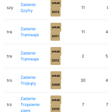
ontak
Zadanie
szy
11
0
Szyfry
2013
ontak
Zadanie
tra
11
45
Tramwaje
2011
ontak
Zadanie
tra
2
50
Tramwaje
2012
ontak
Zadanie
tro
30
43
Trójkąty
2009
Zadanie
ontak
trz
Trzęsienie
7
71
2010
ziemi