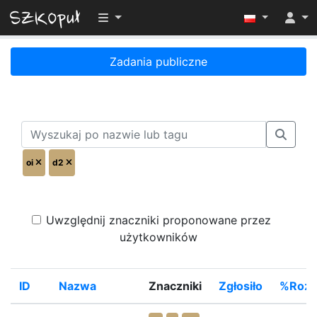
Przełącz widoczność menu
Zadania publiczne
oi
d2
Uwzględnij znaczniki proponowane przez
użytkowników
ID
Nazwa
Znaczniki
Zgłosiło
%Rozw