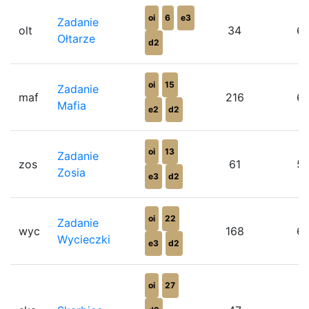
oi
6
e3
Zadanie
olt
34
6
Ołtarze
d2
oi
15
Zadanie
maf
216
6
Mafia
e2
d2
oi
13
Zadanie
zos
61
5
Zosia
e3
d2
oi
22
Zadanie
wyc
168
6
Wycieczki
e3
d2
oi
27