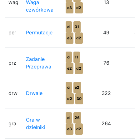
wag
Waga
13
6
e3
d2
czwórkowa
oi
31
per
Permutacje
49
4
e3
d2
oi
11
Zadanie
prz
76
5
Przeprawa
e2
d2
oi
e2
drw
Drwale
322
6
d2
30
oi
26
Gra w
gra
264
6
dzielniki
e3
d2