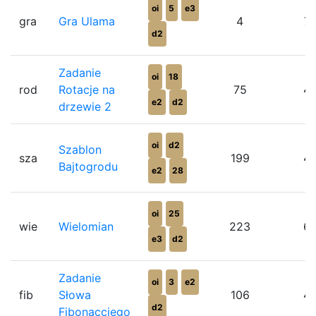
oi
5
e3
gra
Gra Ulama
4
7
d2
Zadanie
oi
18
rod
Rotacje na
75
4
e2
d2
drzewie 2
oi
d2
Szablon
sza
199
4
Bajtogrodu
e2
28
oi
25
wie
Wielomian
223
6
e3
d2
Zadanie
oi
3
e2
fib
Słowa
106
4
d2
Fibonacciego