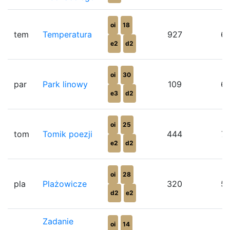
oi
18
tem
Temperatura
927
6
e2
d2
oi
30
par
Park linowy
109
6
e3
d2
oi
25
tom
Tomik poezji
444
7
e2
d2
oi
28
pla
Plażowicze
320
5
d2
e2
Zadanie
oi
14