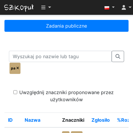
Przełącz widoczność menu
Zadania publiczne
pa
Uwzględnij znaczniki proponowane przez
użytkowników
ID
Nazwa
Znaczniki
Zgłosiło
%Rozw