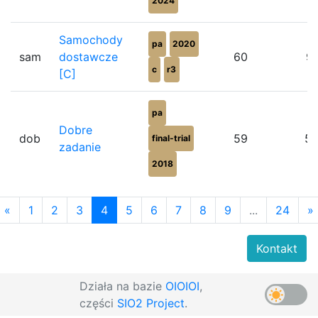
2024
Samochody
pa
2020
sam
dostawcze
60
9
c
r3
[C]
pa
Dobre
dob
59
5
final-trial
zadanie
2018
«
1
2
3
4
5
6
7
8
9
...
24
»
Kontakt
Działa na bazie
OIOIOI
,
części
SIO2 Project
.