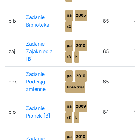
pa
2005
Zadanie
bib
65
4
Biblioteka
r2
Zadanie
pa
2010
zaj
Zająknięcia
65
7
r3
b
[B]
Zadanie
pa
2010
pod
Podciągi
65
8
final-trial
zmienne
pa
2009
Zadanie
pio
64
5
Pionek [B]
r3
b
pa
2010
Zadanie