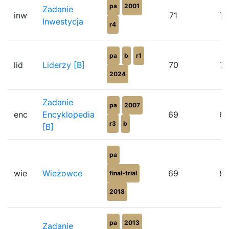
pa
2001
Zadanie
inw
71
7
Inwestycja
r4
pa
b
r1
lid
Liderzy [B]
70
7
2024
Zadanie
pa
2007
enc
Encyklopedia
69
6
r3
b
[B]
pa
wie
Wieżowce
69
8
final-trial
2018
pa
2013
Zadanie