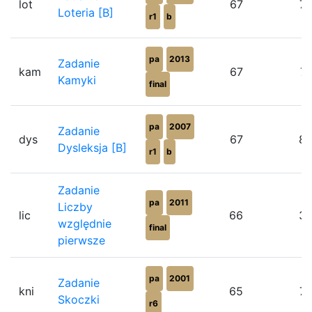
lot
67
7
Loteria [B]
r1
b
pa
2013
Zadanie
kam
67
7
Kamyki
final
pa
2007
Zadanie
dys
67
8
Dysleksja [B]
r1
b
Zadanie
pa
2011
Liczby
lic
66
3
względnie
final
pierwsze
pa
2001
Zadanie
kni
65
7
Skoczki
r6