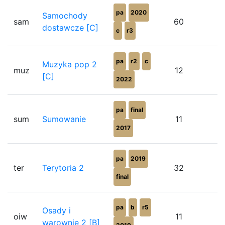
pa
2020
Samochody
sam
60
dostawcze [C]
c
r3
pa
r2
c
Muzyka pop 2
muz
12
[C]
2022
pa
final
sum
Sumowanie
11
2017
pa
2019
ter
Terytoria 2
32
final
pa
b
r5
Osady i
oiw
11
warownie 2 [B]