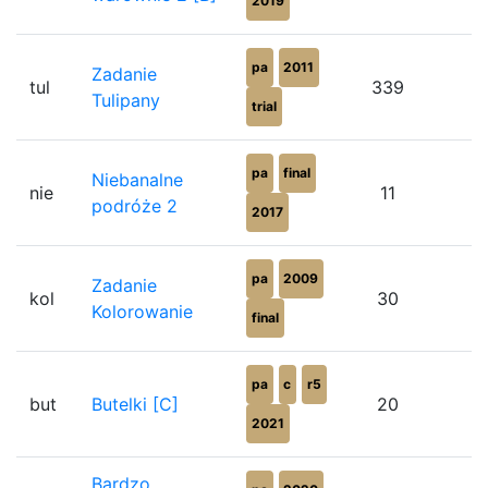
2019
pa
2011
Zadanie
tul
339
Tulipany
trial
pa
final
Niebanalne
nie
11
podróże 2
2017
pa
2009
Zadanie
kol
30
Kolorowanie
final
pa
c
r5
but
Butelki [C]
20
2021
Bardzo