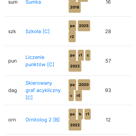
sum
Sumka
16
2018
pa
2025
szk
Szkoła [C]
28
r2
pa
r1
c
Liczenie
pun
57
punktów [C]
2022
Skierowany
pa
2020
dag
graf acykliczny
93
c
r5
[C]
pa
b
r1
orn
Ornitolog 2 [B]
12
2022