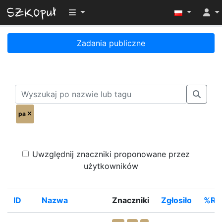
Przełącz widoczność menu
Zadania publiczne
pa
Uwzględnij znaczniki proponowane przez
użytkowników
ID
Nazwa
Znaczniki
Zgłosiło
%Ro