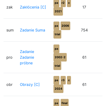
pa
r2
c
zak
Zakłócenia [C]
17
2021
pa
2006
sum
Zadanie Suma
754
trial
pa
Zadanie
pro
Zadanie
61
2002-2
próbne
trial
pa
r3
c
obr
Obrazy [C]
61
2024
pa
final