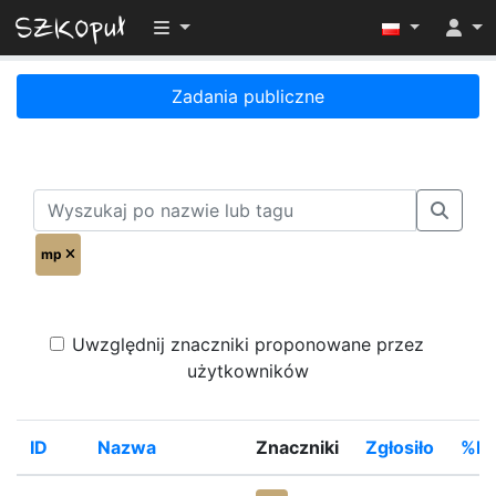
Przełącz widoczność menu
Zadania publiczne
mp
Uwzględnij znaczniki proponowane przez
użytkowników
ID
Nazwa
Znaczniki
Zgłosiło
%Ro