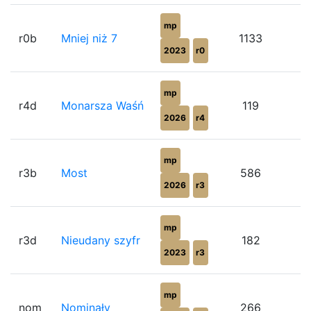
mp
r0b
Mniej niż 7
1133
2023
r0
mp
r4d
Monarsza Waśń
119
2026
r4
mp
r3b
Most
586
2026
r3
mp
r3d
Nieudany szyfr
182
2023
r3
mp
nom
Nominały
266