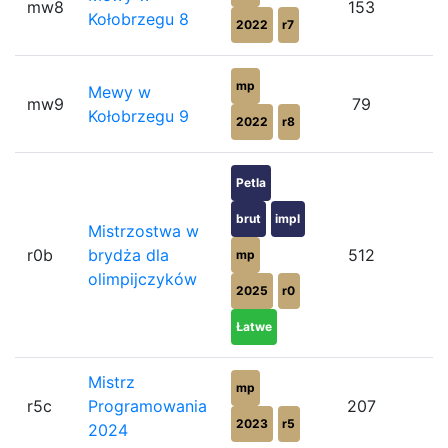
mw8
153
Kołobrzegu 8
2022
r7
mp
Mewy w
mw9
79
Kołobrzegu 9
2022
r8
Petla
brut
impl
Mistrzostwa w
r0b
brydża dla
512
mp
olimpijczyków
2025
r0
Łatwe
Mistrz
mp
r5c
Programowania
207
2023
r5
2024