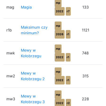
mp
mag
Magia
133
2022
r7
mp
Maksimum czy
r1b
1121
minimum?
2026
r1
mp
Mewy w
mwk
748
Kołobrzegu
2022
r1
mp
Mewy w
mw2
315
Kołobrzegu 2
2022
r1
mp
Mewy w
mw3
228
Kołobrzegu 3
2022
r2