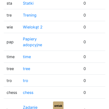
sta
Statki
0
tre
Trening
0
wie
Wielokąt 2
0
Papiery
pap
0
adopcyjne
time
time
0
tree
tree
0
tro
tro
0
chess
chess
0
ontak
Zadanie