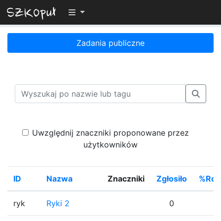
Przełącz widoczność menu
Zadania publiczne
Uwzględnij znaczniki proponowane przez
użytkowników
ID
Nazwa
Znaczniki
Zgłosiło
%Roz
ryk
Ryki 2
0