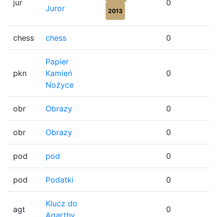
jur
0
Juror
2013
chess
chess
0
Papier
pkn
Kamień
0
Nożyce
obr
Obrazy
0
obr
Obrazy
0
pod
pod
0
pod
Podatki
0
Klucz do
agt
0
Agarthy