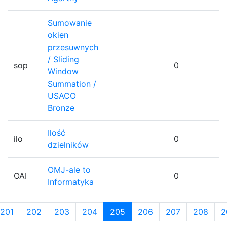
Sumowanie
okien
przesuwnych
/ Sliding
sop
0
Window
Summation /
USACO
Bronze
Ilość
ilo
0
dzielników
OMJ-ale to
OAI
0
Informatyka
201
202
203
204
205
206
207
208
2